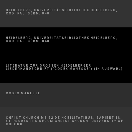
HEIDELBERG, UNIVERSITÄTSBIBLIOTHEK HEIDELBERG,
COD. PAL. GERM. 848
HEIDELBERG, UNIVERSITÄTSBIBLIOTHEK HEIDELBERG,
COD. PAL. GERM. 848
LITERATUR ZUR GROSSEN HEIDELBERGER L
IEDERHANDSCHRIFT ('CODEX MANESSE') (IN AUSWAHL)
CODEX MANESSE
CHRIST CHURCH MS 92 DE NOBILITATIBUS, SAPIENTIIS,
ET PRUDENTIIS REGUM CHRIST CHURCH, UNIVERSITY OF
OXFORD