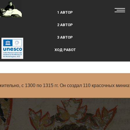
1 АВТОР
2 АВТОР
3 АВТОР
ХОД РАБОТ
1315 гг. Он создал 110 красочных миниатюр (Fol. 6r – 323r)