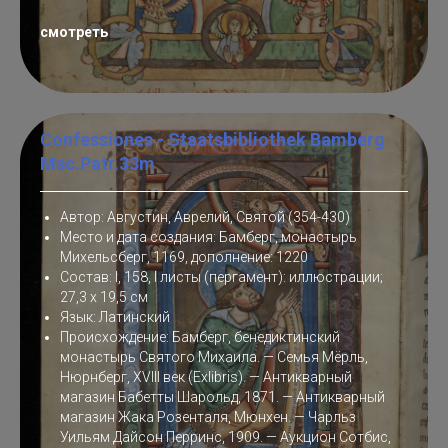
смотреть
Confessiones - Staatsbibliothek Bamberg
Msc.Patr.33m
Автор: Августин, Аврелий, Святой (354-430)
Место и дата создания: Бамберг, монастырь
Михельсберг, 1169, дополнение: 1220
Состав: I, 158, I листы (пергамент): иллюстрации;
27,3 x 19,5 см
Язык: Латинский
Происхождение: Бамберг, бенедиктинский
монастырь Святого Михаила. — Семья Мёрль,
Нюрнберг, XVIII век (Exlibris). — Антикварный
магазин Бабетты Шарольд, 1871. — Антикварный
магазин Жака Розенталя, Мюнхен. — Чарльз
Уильям Дайсон Перринс, 1909. — Аукцион Сотбис,