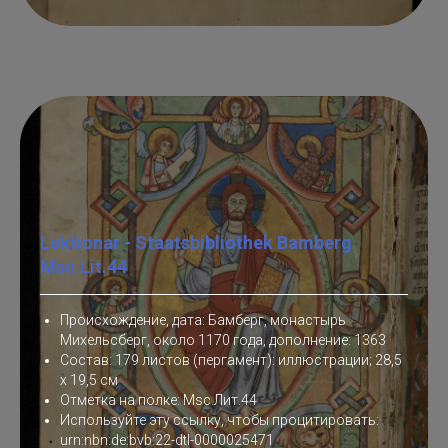
Lektionar - Staatsbibliothek Bamberg
Msc.Lit.44
Происхождение, дата: Бамберг, монастырь
Михельсберг, около 1170 года, дополнение: 1363
Состав: 179 листов (пергамент): иллюстрации; 28,5
x 19,5 см
Отметка на полке: Msc.Лит.44
Используйте эту ссылку, чтобы процитировать:
urn:nbn:de:bvb:22-dtl-0000025471