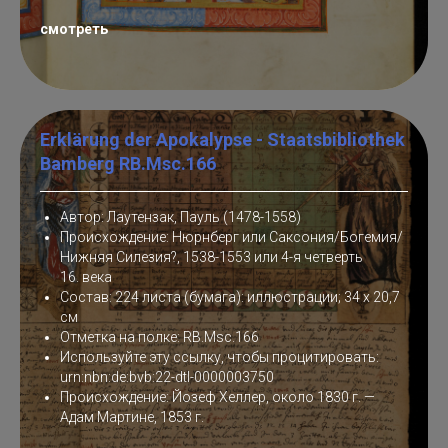
смотреть
Erklärung der Apokalypse - Staatsbibliothek
Bamberg RB.Msc.166
Автор: Лаутензак, Пауль (1478-1558)
Происхождение: Нюрнберг или Саксония/Богемия/
Нижняя Силезия?, 1538-1553 или 4-я четверть
16. века
Состав: 224 листа (бумага): иллюстрации; 34 x 20,7
см
Отметка на полке: RB.Msc.166
Используйте эту ссылку, чтобы процитировать:
urn:nbn:de:bvb:22-dtl-0000003750
Происхождение: Йозеф Хеллер, около 1830 г. —
Адам Мартине, 1853 г.