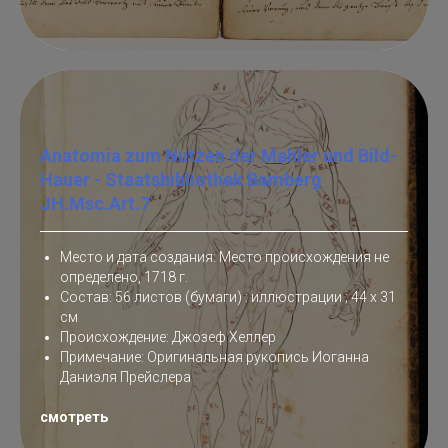
Anatomia zum Nutzen der Mahler und Bild-
Hauer - Staatsbibliothek Bamberg
JH.Msc.Art.7
Место и дата создания: Место происхождения не
определено, 1718 г.
Состав: 56 листов (бумаги) : иллюстрации ; 44 x 31
см
Происхождение: Джозеф Хеллер
Примечание: Оригинальная рукопись Иоганна
Даниэля Прейслера
смотреть