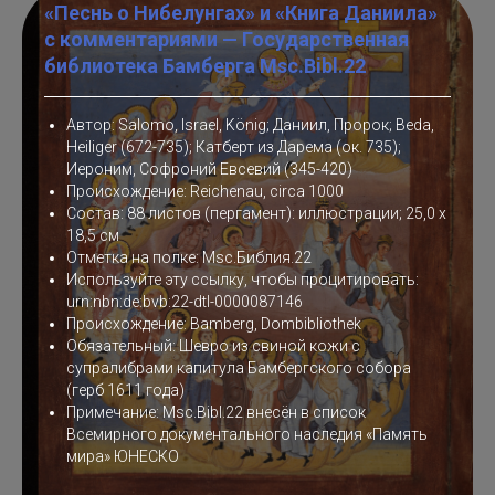
«Песнь о Нибелунгах» и «Книга Даниила»
с комментариями — Государственная
библиотека Бамберга Msc.Bibl.22
Автор: Salomo, Israel, König; Даниил, Пророк; Beda,
Heiliger (672-735); Катберт из Дарема (ок. 735);
Иероним, Софроний Евсевий (345-420)
Происхождение: Reichenau, circa 1000
Состав: 88 листов (пергамент): иллюстрации; 25,0 x
18,5 см
Отметка на полке: Msc.Библия.22
Используйте эту ссылку, чтобы процитировать:
urn:nbn:de:bvb:22-dtl-0000087146
Происхождение: Bamberg, Dombibliothek
Обязательный: Шевро из свиной кожи с
супралибрами капитула Бамбергского собора
(герб 1611 года)
Примечание: Msc.Bibl.22 внесён в список
Всемирного документального наследия «Память
мира» ЮНЕСКО