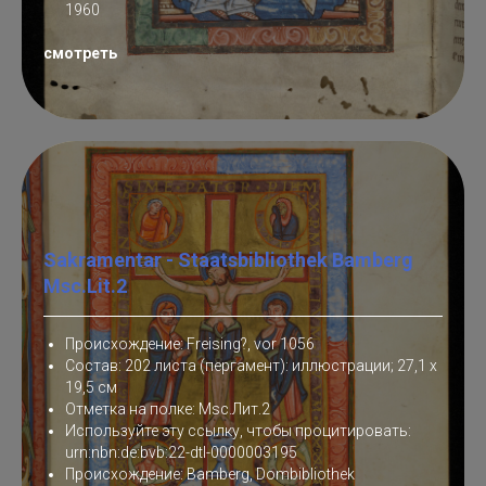
1960
смотреть
Sakramentar - Staatsbibliothek Bamberg
Msc.Lit.2
Происхождение: Freising?, vor 1056
Состав: 202 листа (пергамент): иллюстрации; 27,1 x
19,5 см
Отметка на полке: Msc.Лит.2
Используйте эту ссылку, чтобы процитировать:
urn:nbn:de:bvb:22-dtl-0000003195
Происхождение: Bamberg, Dombibliothek