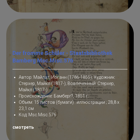
Der fromme Schüler - Staatsbibliothek
Bamberg Msc.Misc.576
Автор: Майлат, Иоганн (1786-1855); Художник:
Стерхер, Майкл (1817-); Вовлеченный: Стерхер,
Майкл (1817-)
Происхождение: Бамберг?, 1851 г.
Объем: 15 листов (бумаги) : иллюстрации ; 28,8 x
23,1 см
Код: Msc.Misc.576
смотреть