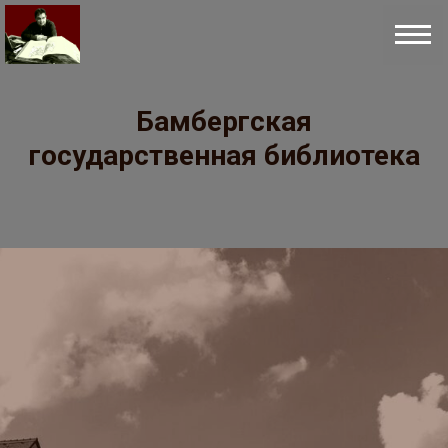
Бамбергская
государственная библиотека