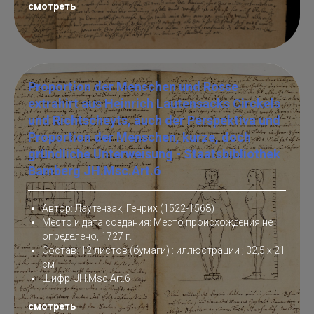
смотреть
Proportion der Menschen und Rosse
extrahirt aus Heinrich Lautensacks Circkels
und Richtscheyts, auch der Perspektiva und
Proportion der Menschen, kurze, doch
gründliche Unterweisung - Staatsbibliothek
Bamberg JH.Msc.Art.6
Автор: Лаутензак, Генрих (1522-1568)
Место и дата создания: Место происхождения не
определено, 1727 г.
Состав: 12 листов (бумаги) : иллюстрации ; 32,5 х 21
см
Шифр: JH.Msc.Art.6
смотреть