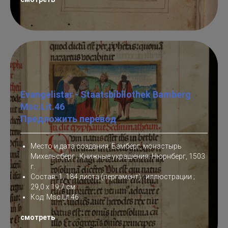
Evangelistar - Staatsbibliothek Bamberg
Msc.Lit.46
Предложить перевод
Место и дата создания: Бамберг, монастырь
Михельсберг ; Книжные украшения: Нюрнберг, 1503
г.
Состав: 1, 184 листа (пергамент) : иллюстрации ;
29,0 x 19,7 см
Код: Msc.Lit.46
смотреть