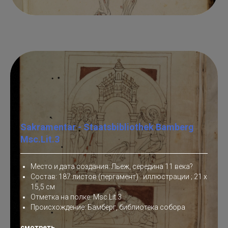
Sakramentar - Staatsbibliothek Bamberg
Msc.Lit.3
Место и дата создания: Льеж, середина 11 века?
Состав: 187 листов (пергамент) : иллюстрации ; 21 х
15,5 см
Отметка на полке: Msc.Lit.3
Происхождение: Бамберг, библиотека собора
смотреть