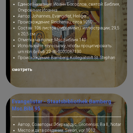
Единое Название: Иоанн Богослов, святой: Библия,
Откровение Иоанна
Автор: Johannes, Evangelist, Heiliger
Происхождение: Reichenau, circa 1010
Состав: 106 листов (пергамент): иллюстрации; 29,5
x 20,5 см
Отметка на полке: Msc.Библия.140
Используйте эту ссылку, чтобы процитировать:
urn:nbn:de:bvb:22-dtl-0000087130
Происхождение: Bamberg, Kollegiatstift St. Stephan
смотреть
Evangelistar - Staatsbibliothek Bamberg
Msc.Bibl.95
Автор, Соавторы: Эберхардус, Seonensis; Ba II., Notar
Место и дата создания: Seeon, vor 1012