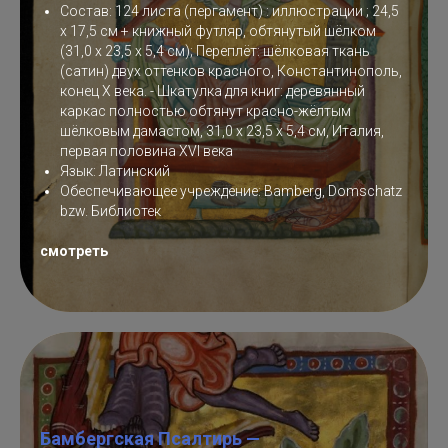
Состав: 124 листа (пергамент) : иллюстрации ; 24,5
x 17,5 см + книжный футляр, обтянутый шёлком
(31,0 x 23,5 x 5,4 см); Переплёт: шёлковая ткань
(сатин) двух оттенков красного, Константинополь,
конец X века. - Шкатулка для книг: деревянный
каркас полностью обтянут красно-жёлтым
шёлковым дамастом, 31,0 x 23,5 x 5,4 см, Италия,
первая половина XVI века
Язык: Латинский
Обеспечивающее учреждение: Bamberg, Domschatz
bzw. Библиотек
смотреть
Бамбергская Псалтирь —