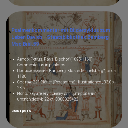
Psalmenkommentar mit Bilderzyklus zum
Leben Davids - Staatsbibliothek Bamberg
Msc.Bibl.59
Автор: Petrus, Paris, Bischof (1095-1160):
Commentarius in psalmos
Происхождение: Bamberg, Kloster Michelsberg?, circa
1180
Состав: 221 Blätter (Pergament) : Illustrationen ; 33,0 x
23,5
Используйте эту ссылку для цитирования:
urn:nbn:de:bvb:22-dtl-0000025482
смотреть