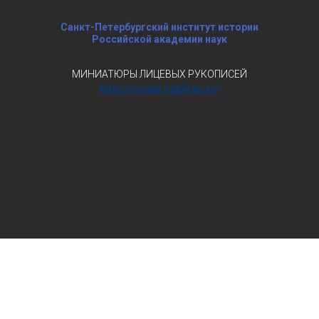
Санкт-Петербургский институт истории
Российской академии наук
МИНИАТЮРЫ ЛИЦЕВЫХ РУКОПИСЕЙ
https://codex.spbiiran.ru/
 информация авторских материалов периодически уточняется и о