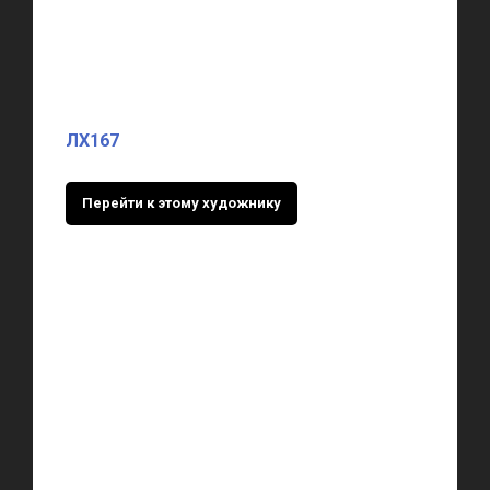
ЛХ167
Перейти к этому художнику