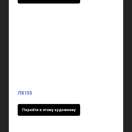
ЛХ155
Перейти к этому художнику