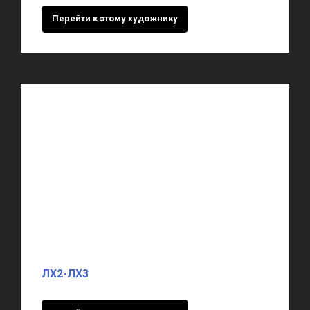
Перейти к этому художнику
ЛХ2-ЛХ3