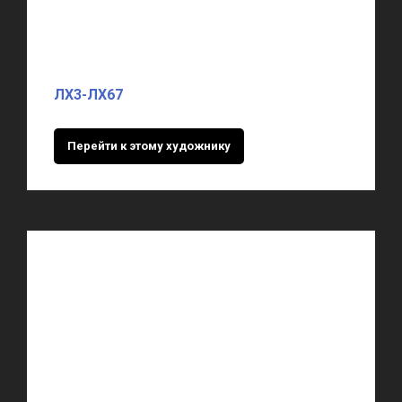
ЛХ3-ЛХ67
Перейти к этому художнику